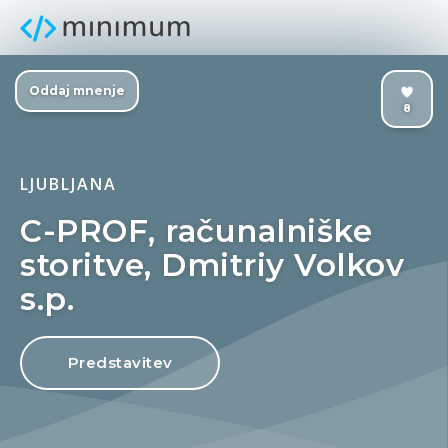
Oddaj mnenje
8
LJUBLJANA
C-PROF, računalniške
storitve, Dmitriy Volkov
s.p.
Predstavitev