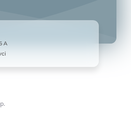
6 A
ci
p.