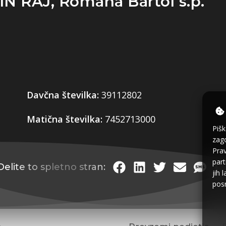
 RAJ, Romana Bartol s.p.
Davčna številka:
39112802
Matična številka:
7452713000
Pišk
zago
Prav
part
Delite to spletno stran:
jih 
posr