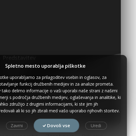
Predstavitev
Spletno mesto uporablja piškotke
Kontakt
otke uporabljamo za prilagoditev vsebin in oglasov, za
tavljanje funkcij družbenih medijev in za analize prometa.
 tako delimo informacije o vaši uporabi naše strani z našimi
nerji s področja družbenih medijev, oglaševanja in analitike, ki
lahko združijo z drugimi informacijami, ki ste jim jih
edovali ali ki so jih zbrali med vašo uporabo njihovih storitev.
Dovoli vse
Zavrni
Uredi