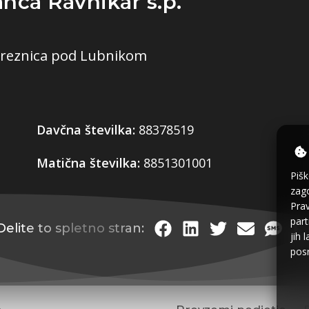
anca Ravnikar s.p.
Breznica pod Lubnikom
Davčna številka:
88378519
Matična številka:
8851301001
Pišk
zago
Prav
part
Delite to spletno stran:
jih 
posr