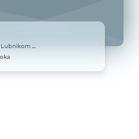
 Breznica pod Lubnikom
Loka