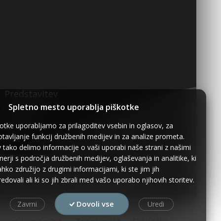
Predstavitev
Spletno mesto uporablja piškotke
Kontakt
otke uporabljamo za prilagoditev vsebin in oglasov, za
tavljanje funkcij družbenih medijev in za analize prometa.
 tako delimo informacije o vaši uporabi naše strani z našimi
nerji s področja družbenih medijev, oglaševanja in analitike, ki
lahko združijo z drugimi informacijami, ki ste jim jih
edovali ali ki so jih zbrali med vašo uporabo njihovih storitev.
Dovoli vse
Zavrni
Uredi