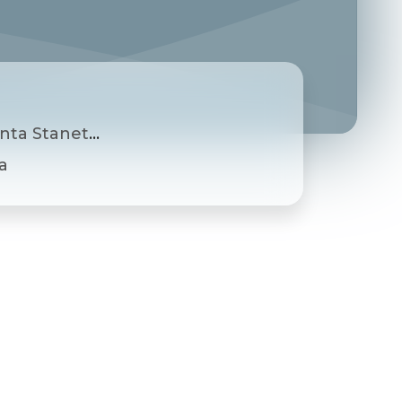
 Staneta 008
a