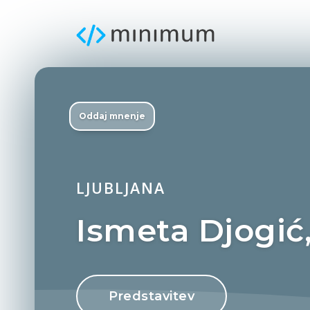
Oddaj mnenje
LJUBLJANA
Ismeta Djogić,
Predstavitev