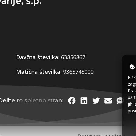
anje, s.p.
Davčna številka:
63856867
Matična številka:
9365745000
Pišk
zago
Prav
part
Delite to spletno stran:
jih 
posr