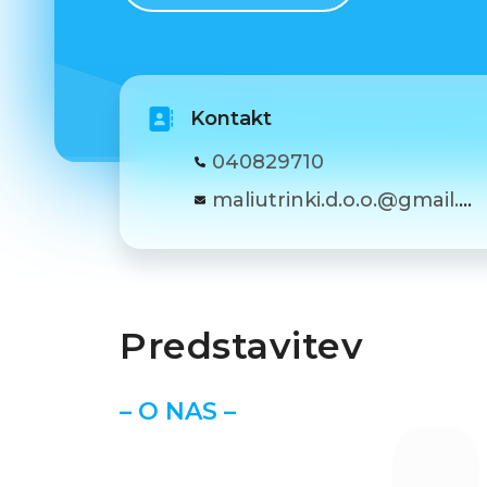
Kontakt
040829710
maliutrinki.d.o.o.@gmail.com
Predstavitev
– O NAS –