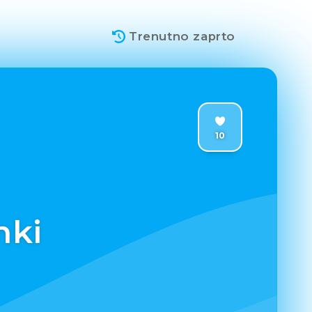
Trenutno zaprto
10
nki