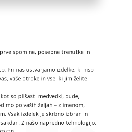
 za prve spomine, posebne trenutke in
o. Pri nas ustvarjamo izdelke, ki niso
s, vaše otroke in vse, ki jim želite
 kot so plišasti medvedki, dude,
agodimo po vaših željah – z imenom,
. Vsak izdelek je skrbno izbran in
 vsakdan. Z našo napredno tehnologijo,
zirati.