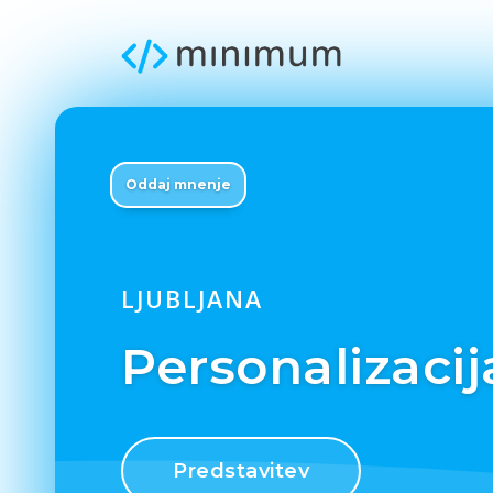
Oddaj mnenje
LJUBLJANA
Personalizacij
Predstavitev