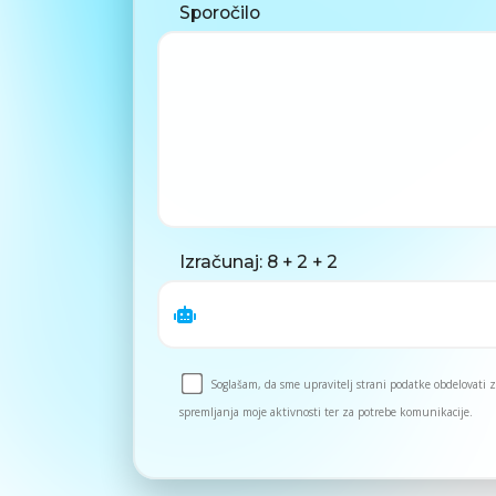
Sporočilo
Izračunaj: 8 + 2 + 2
Soglašam, da sme upravitelj strani podatke obdelovati
spremljanja moje aktivnosti ter za potrebe komunikacije.