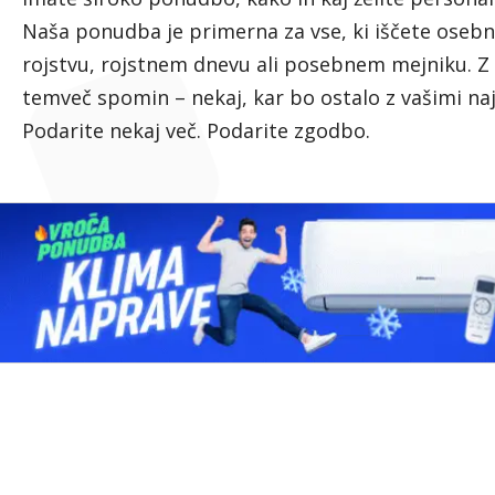
Naša ponudba je primerna za vse, ki iščete osebno
rojstvu, rojstnem dnevu ali posebnem mejniku. Z n
temveč spomin – nekaj, kar bo ostalo z vašimi na
Podarite nekaj več. Podarite zgodbo.