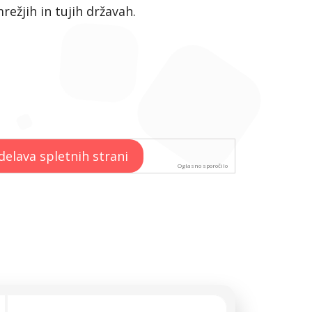
mrežjih in tujih državah.
Oglasno sporočilo