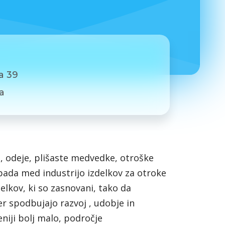
a 39
a
, odeje, plišaste medvedke, otroške
spada med industrijo izdelkov za otroke
delkov, ki so zasnovani, tako da
r spodbujajo razvoj , udobje in
veniji bolj malo, področje