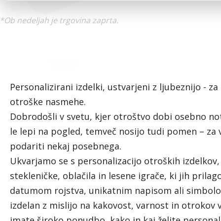
*Ob nedeljah je trgovina zaprta.
Personalizirani izdelki, ustvarjeni z ljubeznijo -
otroške nasmehe.
Dobrodošli v svetu, kjer otroštvo dobi osebno not
le lepi na pogled, temveč nosijo tudi pomen – za va
podariti nekaj posebnega.
Ukvarjamo se s personalizacijo otroških izdelkov,
stekleničke, oblačila in lesene igrače, ki jih pril
datumom rojstva, unikatnim napisom ali simbolom
izdelan z mislijo na kakovost, varnost in otrokov
imate široko ponudbo, kako in kaj želite personali