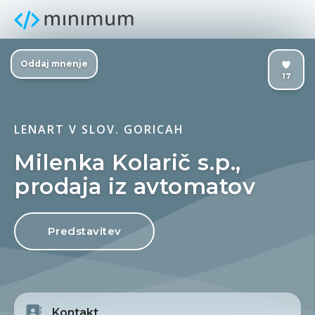
Oddaj mnenje
17
LENART V SLOV. GORICAH
Milenka Kolarič s.p.,
prodaja iz avtomatov
Predstavitev
Kontakt