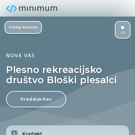
Oddaj mnenje
20
NOVA VAS
Plesno rekreacijsko
društvo Bloški plesalci
Predstavitev
Kontakt