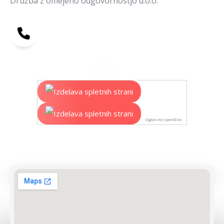
Družba z omejeno odgovornostjo d.o.o.
Oglasno sporočilo