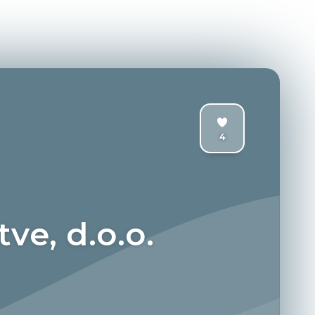
4
e, d.o.o.