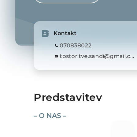
Kontakt
070838022
tpstoritve.sandi@gmail.com
Predstavitev
– O NAS –