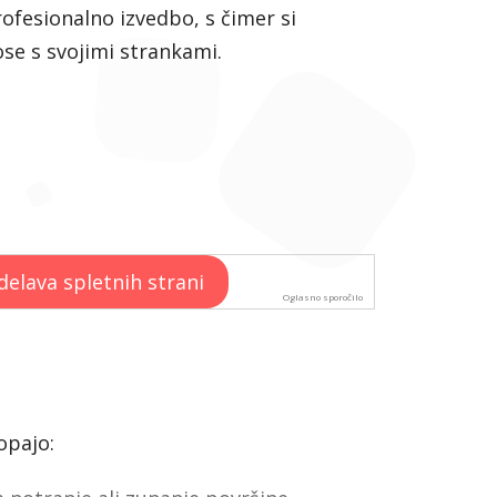
rofesionalno izvedbo, s čimer si
se s svojimi strankami.
Oglasno sporočilo
opajo: