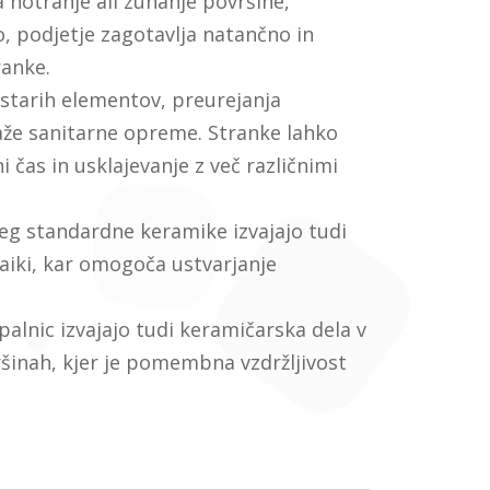
a notranje ali zunanje površine,
o, podjetje zagotavlja natančno in
ranke.
 starih elementov, preurejanja
taže sanitarne opreme. Stranke lahko
 čas in usklajevanje z več različnimi
eg standardne keramike izvajajo tudi
iki, kar omogoča ustvarjanje
alnic izvajajo tudi keramičarska dela v
ršinah, kjer je pomembna vzdržljivost