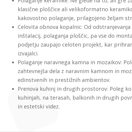
Polaganje keramike: Ne glede na to, ali gre z
klasične ploščice ali velikoformatno keramik
kakovostno polaganje, prilagojeno željam st
Celovita obnova kopalnic: Od odstranjevanja
inštalacij, polaganja ploščic, pa vse do mon
podjetju zaupajo celoten projekt, kar prihrani
izvajalci.
Polaganje naravnega kamna in mozaikov: Pol
zahtevnejša dela z naravnim kamnom in moza
edinstvenih in prestižnih ambientov.
Prenova kuhinj in drugih prostorov: Poleg kop
kuhinjah, na terasah, balkonih in drugih pov
in estetski videz.