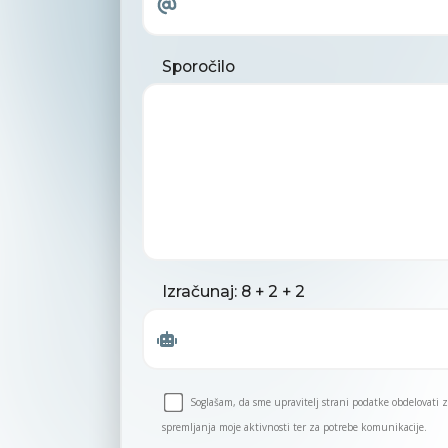
Sporočilo
Izračunaj: 8 + 2 + 2
Soglašam, da sme upravitelj strani podatke obdelovati
spremljanja moje aktivnosti ter za potrebe komunikacije.