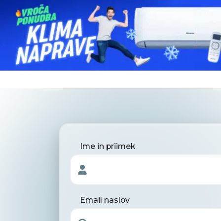
Ime in priimek
Email naslov