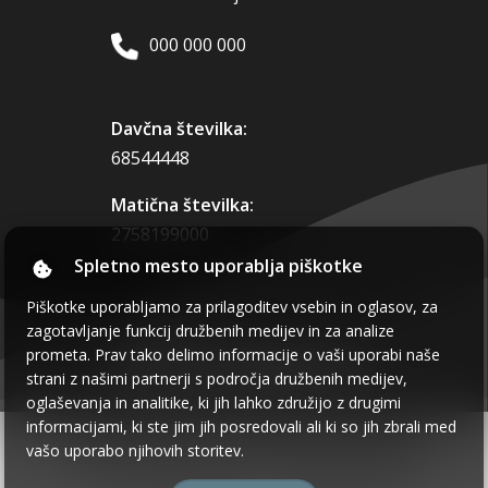
000 000 000
Davčna številka:
68544448
Matična številka:
2758199000
Spletno mesto uporablja piškotke
Piškotke uporabljamo za prilagoditev vsebin in oglasov, za
Delite to spletno stran:
zagotavljanje funkcij družbenih medijev in za analize
prometa. Prav tako delimo informacije o vaši uporabi naše
strani z našimi partnerji s področja družbenih medijev,
oglaševanja in analitike, ki jih lahko združijo z drugimi
informacijami, ki ste jim jih posredovali ali ki so jih zbrali med
2026 ©
Minimum
.
Vse pravice pridržane
.
vašo uporabo njihovih storitev.