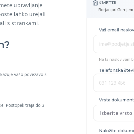
KMETIJI
amete upravljanje
Florjan pri Gornjem
oste lahko urejali
ali s strankami.
Vaš email naslo
m?
Na ta naslov vam b
Telefonska štev
dokazuje vašo povezavo s
Vrsta dokument
ke. Postopek traja do 3
Naložite dokum