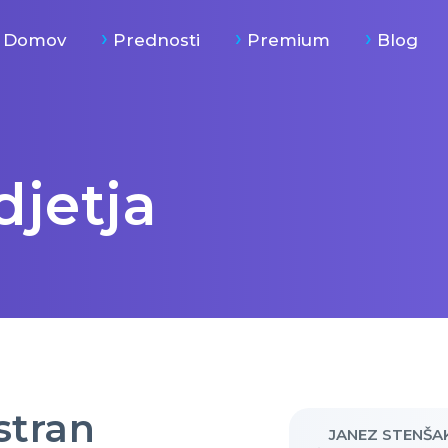
Domov
Prednosti
Premium
Blog
jetja
stran
JANEZ STENŠA