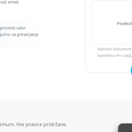
vaš email.
Povleci
reveriti vašo
učno za preverjanje
Naložen dokument 
lastništva. Po zakl
imum. Vse pravice pridržane.