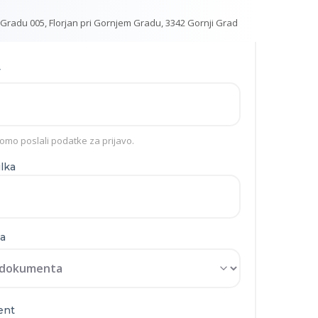
 Gradu 005, Florjan pri Gornjem Gradu, 3342 Gornji Grad
v
omo poslali podatke za prijavo.
ilka
a
ent