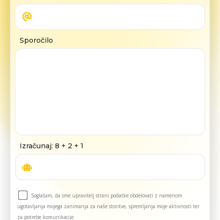
Sporočilo
Izračunaj: 8 + 2 + 1
Soglašam, da sme upravitelj strani podatke obdelovati z namenom
ugotavljanja mojega zanimanja za naše storitve, spremljanja moje aktivnosti ter
za potrebe komunikacije.