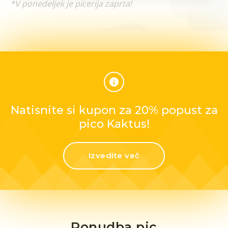
*V ponedeljek je picerija zaprta!
Natisnite si kupon za 20% popust za
pico Kaktus!
Izvedite več
Ponudba pic