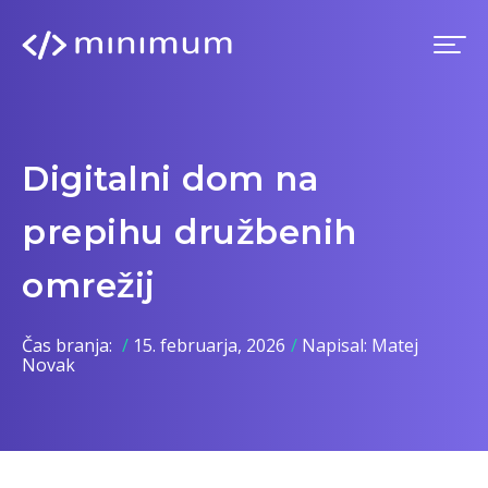
Domov
Digitalni dom na
Prednosti
prepihu družbenih
Premium
omrežij
Blog
Čas branja:
15. februarja, 2026
Napisal:
Matej
Novak
Imenik
Prijava