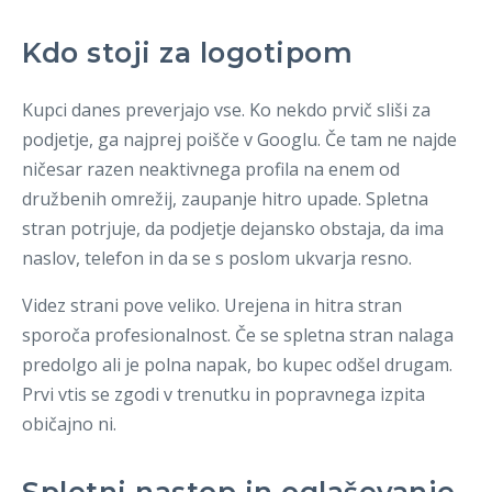
Kdo stoji za logotipom
Kupci danes preverjajo vse. Ko nekdo prvič sliši za
podjetje, ga najprej poišče v Googlu. Če tam ne najde
ničesar razen neaktivnega profila na enem od
družbenih omrežij, zaupanje hitro upade. Spletna
stran potrjuje, da podjetje dejansko obstaja, da ima
naslov, telefon in da se s poslom ukvarja resno.
Videz strani pove veliko. Urejena in hitra stran
sporoča profesionalnost. Če se spletna stran nalaga
predolgo ali je polna napak, bo kupec odšel drugam.
Prvi vtis se zgodi v trenutku in popravnega izpita
običajno ni.
Spletni nastop in oglaševanje