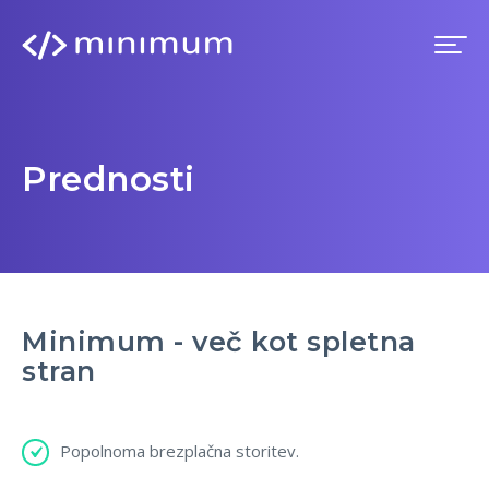
Domov
Prednosti
Prednosti
Premium
Blog
Minimum - več kot spletna
stran
Imenik
Popolnoma brezplačna storitev.
Prijava