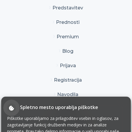
Predstavitev
Prednosti
Premium
Blog
Prijava
Registracija
Navodila
Spletno mesto uporablja piškotke
Kontakt
Piškotke uporabljamo za prilagoditev vsebin in oglasov, za
Pogoji uporabe
zagotavljanje funkcij družbenih medijev in za analize
prometa. Prav tako delimo informacije o vaši uporabi naše