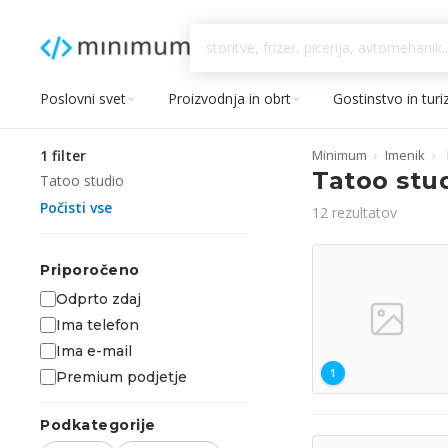
Poslovni svet
Proizvodnja in obrt
Gostinstvo in tur
1 filter
Minimum
›
Imenik
›
Tatoo stu
Tatoo studio
Počisti vse
12 rezultatov
Priporočeno
Odprto zdaj
Ima telefon
Ima e-mail
1
Premium podjetje
Podkategorije