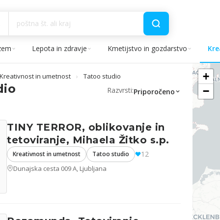
izem
Lepota in zdravje
Kmetijstvo in gozdarstvo
Kre
+
Kreativnost in umetnost
›
Tatoo studio
dio
−
Razvrsti:
Priporočeno
TINY TERROR, oblikovanje in
tetoviranje, Mihaela Žitko s.p.
12
Kreativnost in umetnost
Tatoo studio
Dunajska cesta 009 A, Ljubljana