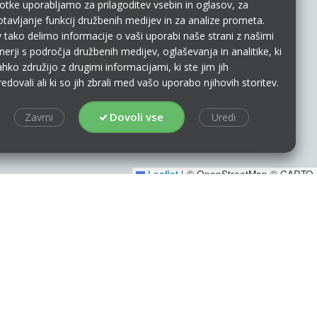
otke uporabljamo za prilagoditev vsebin in oglasov, za
tavljanje funkcij družbenih medijev in za analize prometa.
 tako delimo informacije o vaši uporabi naše strani z našimi
nerji s področja družbenih medijev, oglaševanja in analitike, ki
lahko združijo z drugimi informacijami, ki ste jim jih
edovali ali ki so jih zbrali med vašo uporabo njihovih storitev.
Dovoli vse
Zavrni
Uredi
Leaflet
|
© OpenStreetMap © CARTO