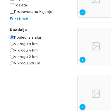
Toaleta
Prepovedano kajenje
4
Prikaži vse
Razdalja
Pogled iz zraka
V krogu 8 km
V krogu 4 km
V krogu 2 km
5
V krogu 500 m
6