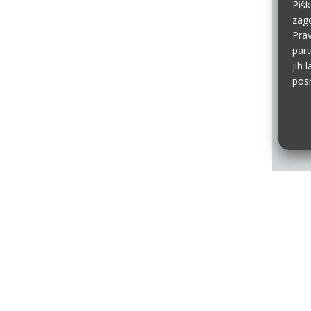
Pišk
zago
Prav
part
jih 
posr
imum. Vse pravice pridržane.
Pogoji uporabe