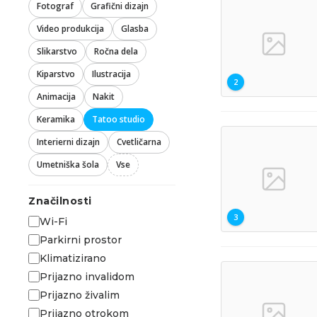
Fotograf
Grafični dizajn
Video produkcija
Glasba
Slikarstvo
Ročna dela
Kiparstvo
Ilustracija
2
Animacija
Nakit
Keramika
Tatoo studio
Interierni dizajn
Cvetličarna
Umetniška šola
Vse
Značilnosti
3
Wi-Fi
Parkirni prostor
Klimatizirano
Prijazno invalidom
Prijazno živalim
Prijazno otrokom