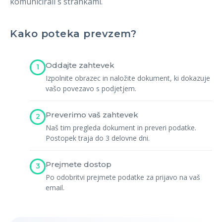
komunicirali s strankami.
Registracija
Kako poteka prevzem?
Oddajte zahtevek
1
Izpolnite obrazec in naložite dokument, ki dokazuje
vašo povezavo s podjetjem.
Preverimo vaš zahtevek
2
Naš tim pregleda dokument in preveri podatke.
Postopek traja do 3 delovne dni.
Prejmete dostop
3
Po odobritvi prejmete podatke za prijavo na vaš
email.