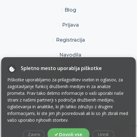
Blog
Prijava
Registracija
Navodila
Spletno mesto uporablja piškotke
Kontakt
Piškotke uporabljamo za prilagoditev vsebin in oglasov, za
Pogoji uporabe
zagotavljanje funkcij družbenih medijev in za analize
prometa. Prav tako delimo informacije o vaši uporabi naše
Pogoji poslovanja
strani z našimi partnerji s področja družbenih medijev,
oglaševanja in analitike, ki jih lahko združijo z drugimi
informacijami, ki ste jim jih posredovali ali ki so jih zbrali med
Zasebnost
vašo uporabo njihovih storitev.
Piškotki
Dovoli vse
Zavrni
Uredi