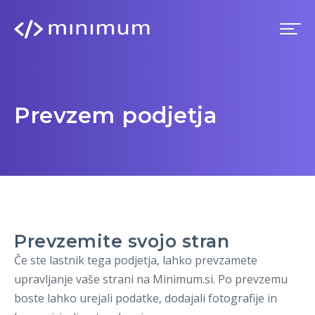
Domov
Prevzem podjetja
Prednosti
Premium
Blog
Prevzemite svojo stran
Imenik
Če ste lastnik tega podjetja, lahko prevzamete
upravljanje vaše strani na Minimum.si. Po prevzemu
Prijava
boste lahko urejali podatke, dodajali fotografije in