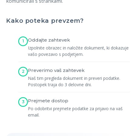
komunicirali s strankami.
Registracija
Kako poteka prevzem?
Oddajte zahtevek
1
Izpolnite obrazec in naložite dokument, ki dokazuje
vašo povezavo s podjetjem.
Preverimo vaš zahtevek
2
Naš tim pregleda dokument in preveri podatke.
Postopek traja do 3 delovne dni.
Prejmete dostop
3
Po odobritvi prejmete podatke za prijavo na vaš
email.