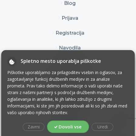
Blog
Prijava
Registracija
Navodila
Spletno mesto uporablja piškotke
Kontakt
Piškotke uporabljamo za prilagoditev vsebin in oglasov, za
Pogoji uporabe
zagotavljanje funkcij družbenih medijev in za analize
prometa. Prav tako delimo informacije o vaši uporabi naše
Pogoji poslovanja
strani z našimi partnerji s področja družbenih medijev,
oglaševanja in analitike, ki jih lahko združijo z drugimi
informacijami, ki ste jim jih posredovali ali ki so jih zbrali med
Zasebnost
vašo uporabo njihovih storitev.
Piškotki
Dovoli vse
Zavrni
Uredi