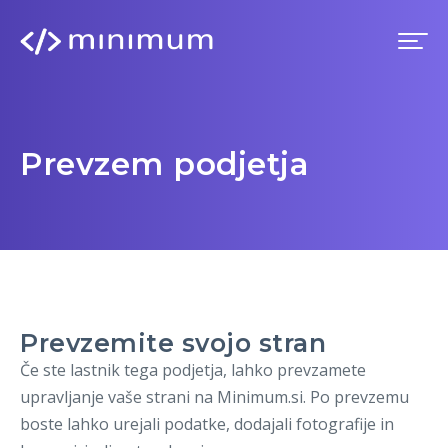
Domov
Prevzem podjetja
Prednosti
Premium
Blog
Prevzemite svojo stran
Imenik
Če ste lastnik tega podjetja, lahko prevzamete
upravljanje vaše strani na Minimum.si. Po prevzemu
Prijava
boste lahko urejali podatke, dodajali fotografije in