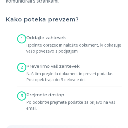
komunicirali s strankami.
Registracija
Kako poteka prevzem?
Oddajte zahtevek
1
Izpolnite obrazec in naložite dokument, ki dokazuje
vašo povezavo s podjetjem.
Preverimo vaš zahtevek
2
Naš tim pregleda dokument in preveri podatke.
Postopek traja do 3 delovne dni.
Prejmete dostop
3
Po odobritvi prejmete podatke za prijavo na vaš
email.