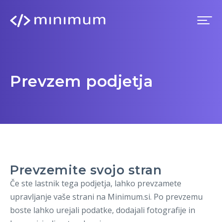
Domov
Prevzem podjetja
Prednosti
Premium
Blog
Prevzemite svojo stran
Imenik
Če ste lastnik tega podjetja, lahko prevzamete
upravljanje vaše strani na Minimum.si. Po prevzemu
Prijava
boste lahko urejali podatke, dodajali fotografije in