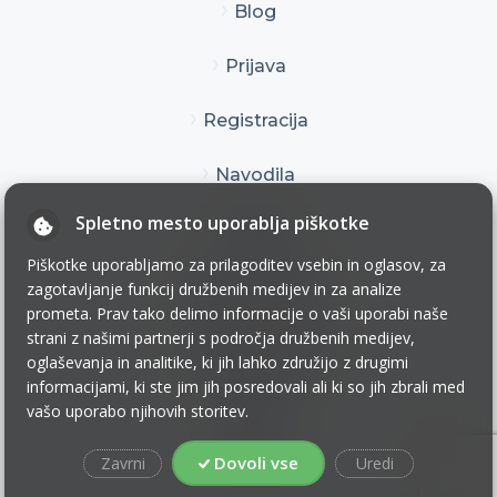
Blog
Prijava
Registracija
Navodila
Spletno mesto uporablja piškotke
Kontakt
Piškotke uporabljamo za prilagoditev vsebin in oglasov, za
Pogoji uporabe
zagotavljanje funkcij družbenih medijev in za analize
prometa. Prav tako delimo informacije o vaši uporabi naše
Pogoji poslovanja
strani z našimi partnerji s področja družbenih medijev,
oglaševanja in analitike, ki jih lahko združijo z drugimi
informacijami, ki ste jim jih posredovali ali ki so jih zbrali med
Zasebnost
vašo uporabo njihovih storitev.
Piškotki
Dovoli vse
Zavrni
Uredi