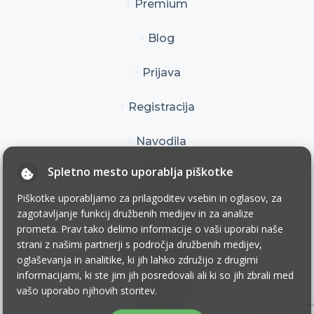
Premium
Blog
Prijava
Registracija
Navodila
Spletno mesto uporablja piškotke
Kontakt
Piškotke uporabljamo za prilagoditev vsebin in oglasov, za
Pogoji uporabe
zagotavljanje funkcij družbenih medijev in za analize
prometa. Prav tako delimo informacije o vaši uporabi naše
Pogoji poslovanja
strani z našimi partnerji s področja družbenih medijev,
oglaševanja in analitike, ki jih lahko združijo z drugimi
informacijami, ki ste jim jih posredovali ali ki so jih zbrali med
Zasebnost
vašo uporabo njihovih storitev.
Piškotki