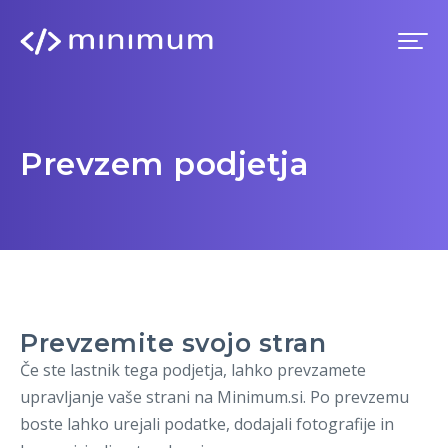
Domov
Prevzem podjetja
Prednosti
Premium
Blog
Prevzemite svojo stran
Imenik
Če ste lastnik tega podjetja, lahko prevzamete
upravljanje vaše strani na Minimum.si. Po prevzemu
Prijava
boste lahko urejali podatke, dodajali fotografije in