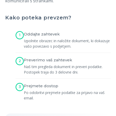
komunicirali s strankami.
Registracija
Kako poteka prevzem?
Oddajte zahtevek
1
Izpolnite obrazec in naložite dokument, ki dokazuje
vašo povezavo s podjetjem.
Preverimo vaš zahtevek
2
Naš tim pregleda dokument in preveri podatke.
Postopek traja do 3 delovne dni.
Prejmete dostop
3
Po odobritvi prejmete podatke za prijavo na vaš
email.