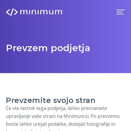
Domov
Prevzem podjetja
Prednosti
Premium
Blog
Prevzemite svojo stran
Imenik
Če ste lastnik tega podjetja, lahko prevzamete
upravljanje vaše strani na Minimum.si. Po prevzemu
Prijava
boste lahko urejali podatke, dodajali fotografije in