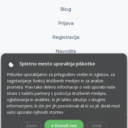
Blog
Prijava
Registracija
Navodila
Spletno mesto uporablja piškotke
Kontakt
Piškotke uporabljamo za prilagoditev vsebin in oglasov, za
Pogoji uporabe
zagotavljanje funkcij družbenih medijev in za analize
prometa. Prav tako delimo informacije o vaši uporabi naše
Pogoji poslovanja
strani z našimi partnerji s področja družbenih medijev,
oglaševanja in analitike, ki jih lahko združijo z drugimi
informacijami, ki ste jim jih posredovali ali ki so jih zbrali med
Zasebnost
vašo uporabo njihovih storitev.
Piškotki
Dovoli vse
Zavrni
Uredi