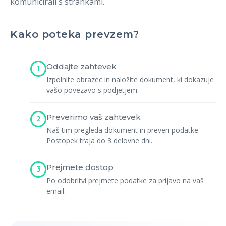
komunicirali s strankami.
Registracija
Kako poteka prevzem?
Oddajte zahtevek
1
Izpolnite obrazec in naložite dokument, ki dokazuje
vašo povezavo s podjetjem.
Preverimo vaš zahtevek
2
Naš tim pregleda dokument in preveri podatke.
Postopek traja do 3 delovne dni.
Prejmete dostop
3
Po odobritvi prejmete podatke za prijavo na vaš
email.