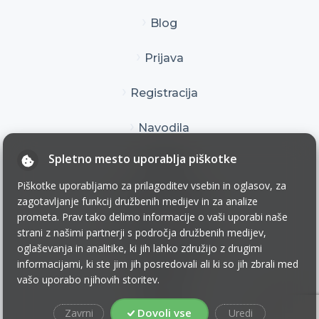
Blog
Prijava
Registracija
Navodila
Spletno mesto uporablja piškotke
Kontakt
Piškotke uporabljamo za prilagoditev vsebin in oglasov, za
Pogoji uporabe
zagotavljanje funkcij družbenih medijev in za analize
prometa. Prav tako delimo informacije o vaši uporabi naše
Pogoji poslovanja
strani z našimi partnerji s področja družbenih medijev,
oglaševanja in analitike, ki jih lahko združijo z drugimi
informacijami, ki ste jim jih posredovali ali ki so jih zbrali med
Zasebnost
vašo uporabo njihovih storitev.
Piškotki
Dovoli vse
Zavrni
Uredi