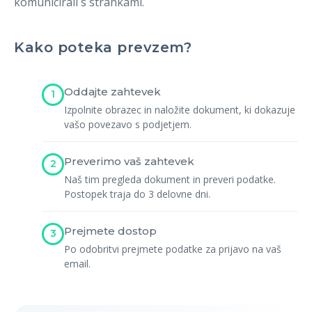
komunicirali s strankami.
Registracija
Kako poteka prevzem?
Oddajte zahtevek
1
Izpolnite obrazec in naložite dokument, ki dokazuje
vašo povezavo s podjetjem.
Preverimo vaš zahtevek
2
Naš tim pregleda dokument in preveri podatke.
Postopek traja do 3 delovne dni.
Prejmete dostop
3
Po odobritvi prejmete podatke za prijavo na vaš
email.