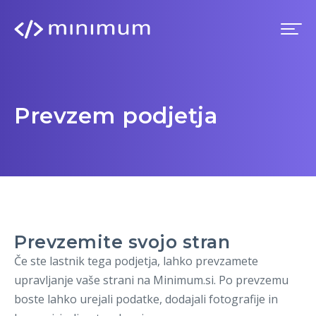
Domov
Prevzem podjetja
Prednosti
Premium
Blog
Prevzemite svojo stran
Imenik
Če ste lastnik tega podjetja, lahko prevzamete
upravljanje vaše strani na Minimum.si. Po prevzemu
Prijava
boste lahko urejali podatke, dodajali fotografije in