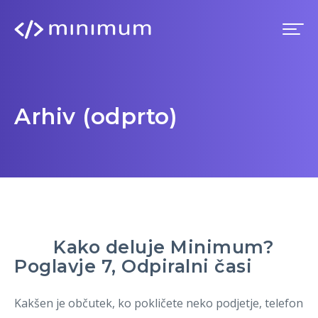
Domov
Arhiv (odprto)
Prednosti
Premium
Blog
Kako deluje Minimum?
Imenik
Poglavje 7, Odpiralni časi
Prijava
Kakšen je občutek, ko pokličete neko podjetje, telefon