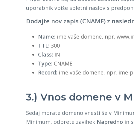
uporabnik vpiše spletni naslov s predpo
Dodajte nov zapis (CNAME) z nasled
Name:
ime vaše domene, npr. www.im
TTL:
300
Class:
IN
Type:
CNAME
Record:
ime vaše domene, npr. ime-po
3.) Vnos domene v 
Sedaj morate domeno vnesti še v Minimum
Minimum, odprete zavihek
Napredno
in 