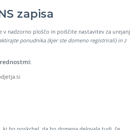
NS zapisa
e v nadzorno ploščo in poiščite nastavitev za urejan
ktirajte ponudnika (kjer ste domeno registrirali) in z
vrednostmi:
jetja.si
 ki bo poskrbel, da bo domena delovala tudi, če