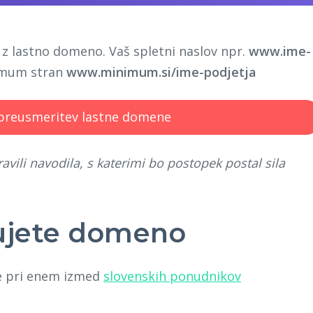
z lastno domeno. Vaš spletni naslov npr.
www.ime-
imum stran
www.minimum.si/ime-podjetja
vili navodila, s katerimi bo postopek postal sila
bujete domeno
te pri enem izmed
slovenskih ponudnikov