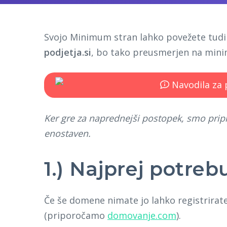
Svojo Minimum stran lahko povežete tudi 
podjetja.si
, bo tako preusmerjen na min
Ker gre za naprednejši postopek, smo pripra
enostaven.
1.) Najprej potre
Če še domene nimate jo lahko registrira
(priporočamo
domovanje.com
).