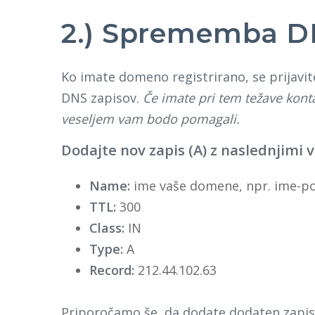
2.) Sprememba D
Ko imate domeno registrirano, se prijavit
DNS zapisov.
Če imate pri tem težave konta
veseljem vam bodo pomagali.
Dodajte nov zapis (A) z naslednjimi 
Name:
ime vaše domene, npr. ime-pod
TTL:
300
Class:
IN
Type:
A
Record:
212.44.102.63
Priporočamo še, da dodate dodaten zapis,