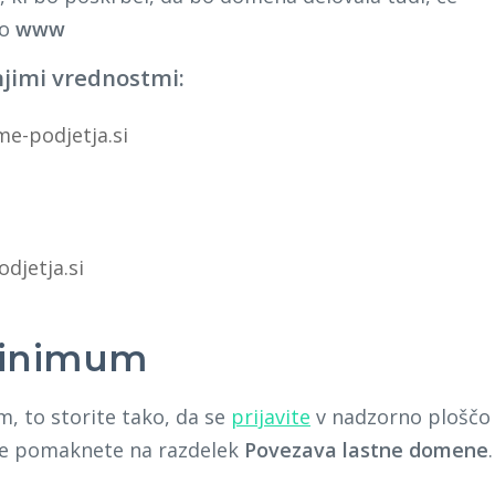
no
www
njimi vrednostmi:
e-podjetja.si
djetja.si
Minimum
, to storite tako, da se
prijavite
v nadzorno ploščo
se pomaknete na razdelek
Povezava lastne domene
.