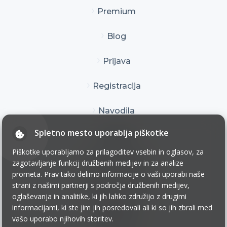
Premium
Blog
Prijava
Registracija
Navodila
Spletno mesto uporablja piškotke
Kontakt
Piškotke uporabljamo za prilagoditev vsebin in oglasov, za
Pogoji uporabe
zagotavljanje funkcij družbenih medijev in za analize
prometa. Prav tako delimo informacije o vaši uporabi naše
strani z našimi partnerji s področja družbenih medijev,
Pogoji poslovanja
oglaševanja in analitike, ki jih lahko združijo z drugimi
informacijami, ki ste jim jih posredovali ali ki so jih zbrali med
Zasebnost
vašo uporabo njihovih storitev.