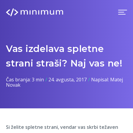
Domov
Vas izdelava spletne
Prednosti
strani straši? Naj vas ne!
Premium
Čas branja: 3 min
24. avgusta, 2017
Napisal:
Matej
Novak
Blog
Imenik
Prijava
Si želite spletne strani, vendar vas skrbi težaven