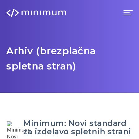
Domov
Arhiv (brezplačna
Prednosti
spletna stran)
Premium
Blog
Imenik
Minimum: Novi standard
za izdelavo spletnih strani
Prijava