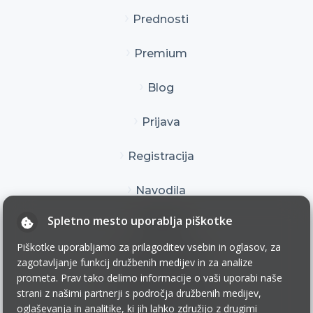
Prednosti
Premium
Blog
Prijava
Registracija
Navodila
Spletno mesto uporablja piškotke
Kontakt
Piškotke uporabljamo za prilagoditev vsebin in oglasov, za
Pogoji uporabe
zagotavljanje funkcij družbenih medijev in za analize
prometa. Prav tako delimo informacije o vaši uporabi naše
Pogoji poslovanja
strani z našimi partnerji s področja družbenih medijev,
oglaševanja in analitike, ki jih lahko združijo z drugimi